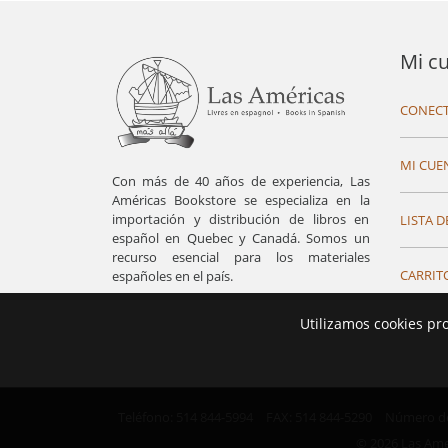
Mi c
CONECT
MI CUE
Con más de 40 años de experiencia, Las
Américas Bookstore se especializa en la
importación y distribución de libros en
LISTA D
español en Quebec y Canadá. Somos un
recurso esencial para los materiales
CARRIT
españoles en el país.
Utilizamos cookies pr
Teléfono: 514 844-5994
FAX: 514 844-5290
Número de 
© 2026 Las Ame