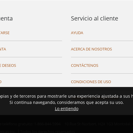
uenta
Servicio al cliente
ARSE
AYUDA
NTA
ACERCA DE NOSOTROS
E DESEOS
CONTÁCTENOS
O
CONDICIONES DE USO
opias y de terceros para mostrarle una experiencia ajustada a sus 
TÉRMINOS DE PRIVACIDAD
Si continua navegando, consideramos que acepta su uso.
Lo entiendo
teléfono gratuito: 1-866-844-5994
10 Rue St-Norbert,
H2X 1G3 Montréal,
ricas inc.
Todos los derechos reservados