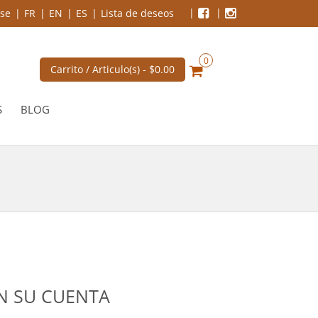
se
FR
EN
ES
Lista de deseos
0
Carrito / Articulo(s) -
$0.00
S
BLOG
EN SU CUENTA