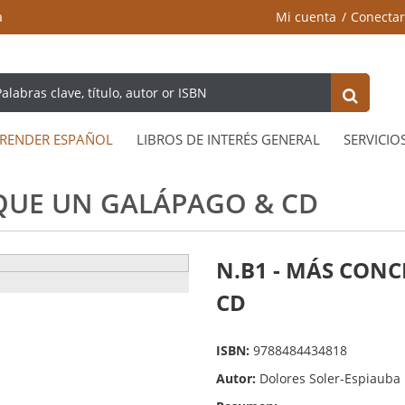
a
Mi cuenta
Conectar
RENDER ESPAÑOL
LIBROS DE INTERÉS GENERAL
SERVICIO
QUE UN GALÁPAGO & CD
N.B1 - MÁS CON
CD
ISBN:
9788484434818
Autor:
Dolores Soler-Espiauba