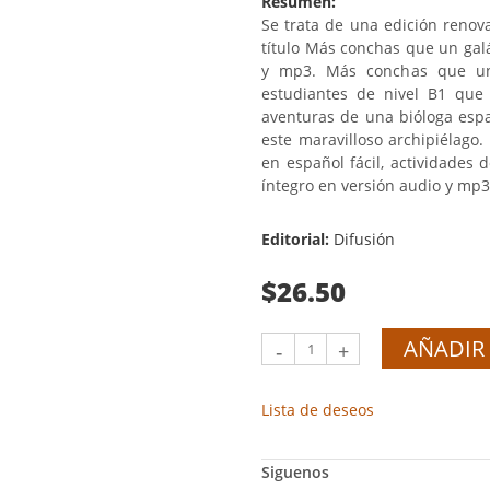
Resumen:
Se trata de una edición renov
título Más conchas que un galá
y mp3. Más conchas que un 
estudiantes de nivel B1 que
aventuras de una bióloga espa
este maravilloso archipiélago. 
en español fácil, actividades
íntegro en versión audio y mp3
Editorial:
Difusión
$26.50
AÑADIR 
-
+
Lista de deseos
Siguenos