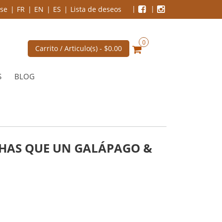
se
FR
EN
ES
Lista de deseos
0
Carrito / Articulo(s) -
$0.00
S
BLOG
CHAS QUE UN GALÁPAGO &