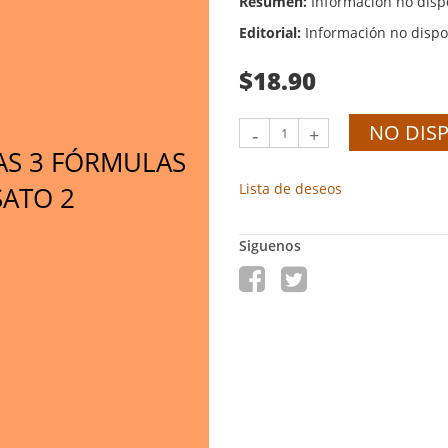
Resumen:
Información no disp
Editorial:
Información no dispo
$18.90
NO DIS
-
+
LAS 3 FÓRMULAS
Lista de deseos
SATO 2
Siguenos