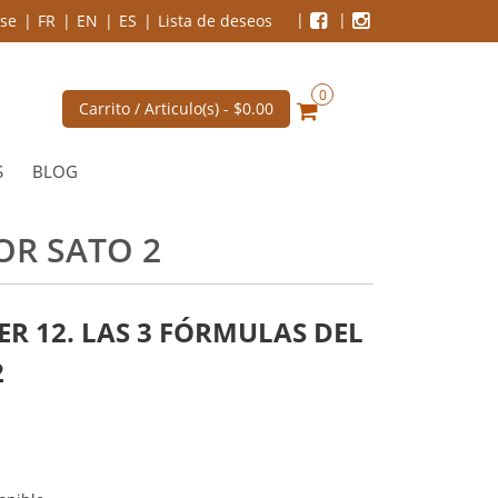
se
FR
EN
ES
Lista de deseos
0
Carrito / Articulo(s) -
$0.00
S
BLOG
OR SATO 2
R 12. LAS 3 FÓRMULAS DEL
2