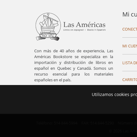
Mi c
CONECT
MI CUE
Con más de 40 años de experiencia, Las
Américas Bookstore se especializa en la
importación y distribución de libros en
LISTA D
español en Quebec y Canadá. Somos un
recurso esencial para los materiales
CARRIT
españoles en el país.
Utilizamos cookies pr
Teléfono: 514 844-5994
FAX: 514 844-5290
Número de 
© 2026 Las Ame