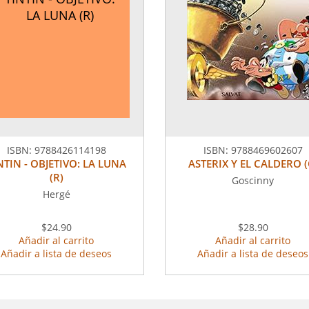
LA LUNA (R)
ISBN:
9788426114198
ISBN:
9788469602607
NTIN - OBJETIVO: LA LUNA
ASTERIX Y EL CALDERO (
(R)
Goscinny
Hergé
$24.90
$28.90
Añadir al carrito
Añadir al carrito
Añadir a lista de deseos
Añadir a lista de deseos