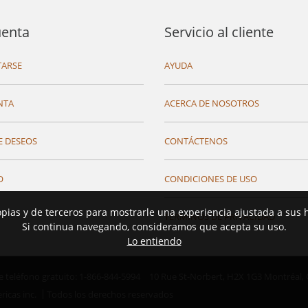
uenta
Servicio al cliente
ARSE
AYUDA
NTA
ACERCA DE NOSOTROS
E DESEOS
CONTÁCTENOS
O
CONDICIONES DE USO
opias y de terceros para mostrarle una experiencia ajustada a sus 
TÉRMINOS DE PRIVACIDAD
Si continua navegando, consideramos que acepta su uso.
Lo entiendo
teléfono gratuito: 1-866-844-5994
10 Rue St-Norbert,
H2X 1G3 Montréal,
ricas inc.
Todos los derechos reservados