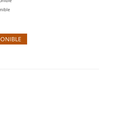
onible
nible
PONIBLE