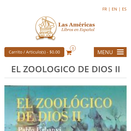
FR |
EN |
ES
0
MENU
Carrito / Articulo(s) -
$0.00
EL ZOOLOGICO DE DIOS II