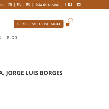
se
FR
EN
ES
Lista de deseos
0
Carrito / Articulo(s) -
$0.00
S
BLOG
. JORGE LUIS BORGES