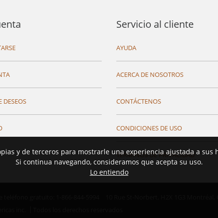
uenta
Servicio al cliente
ARSE
AYUDA
NTA
ACERCA DE NOSOTROS
E DESEOS
CONTÁCTENOS
O
CONDICIONES DE USO
opias y de terceros para mostrarle una experiencia ajustada a sus 
TÉRMINOS DE PRIVACIDAD
Si continua navegando, consideramos que acepta su uso.
Lo entiendo
teléfono gratuito: 1-866-844-5994
10 Rue St-Norbert,
H2X 1G3 Montréal,
ricas inc.
Todos los derechos reservados