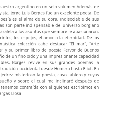
 maestro argentino en un solo volumen Además de
ista, Jorge Luis Borges fue un excelente poeta. De
oesía es el alma de su obra. Indisociable de sus
as son parte indispensable del universo borgiano
aralela a los asuntos que siempre le apasionaron:
erintos, los espejos, el amor o la eternidad. De los
tástica colección cabe destacar “El mar”, “Arte
ites” y su primer libro de poesía Fervor de Buenos
eño de un fino oído y una impresionante capacidad
bles, Borges revive en sus grandes poemas la
 tradición occidental desde Homero hasta Eliot. En
jedrez misterioso la poesía, cuyo tablero y cuyas
ueño y sobre el cual me inclinaré después de
 tenemos contraída con él quienes escribimos en
rgas Llosa