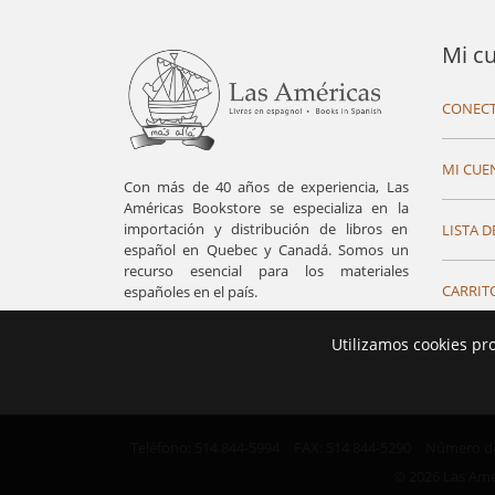
Mi c
CONECT
MI CUE
Con más de 40 años de experiencia, Las
Américas Bookstore se especializa en la
importación y distribución de libros en
LISTA D
español en Quebec y Canadá. Somos un
recurso esencial para los materiales
CARRIT
españoles en el país.
Utilizamos cookies pr
Teléfono: 514 844-5994
FAX: 514 844-5290
Número de 
© 2026 Las Ame