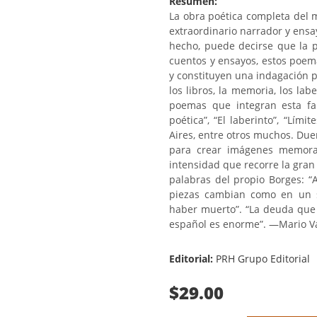
Resumen:
La obra poética completa del
extraordinario narrador y ensay
hecho, puede decirse que la p
cuentos y ensayos, estos poem
y constituyen una indagación p
los libros, la memoria, los lab
poemas que integran esta fan
poética”, “El laberinto”, “Lím
Aires, entre otros muchos. Du
para crear imágenes memora
intensidad que recorre la gran
palabras del propio Borges: “A
piezas cambian como en un s
haber muerto”. “La deuda que
español es enorme”. —Mario Va
Editorial:
PRH Grupo Editorial
$29.00