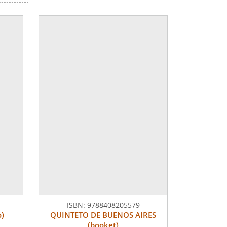
ISBN:
9788408205579
o)
QUINTETO DE BUENOS AIRES
(booket)