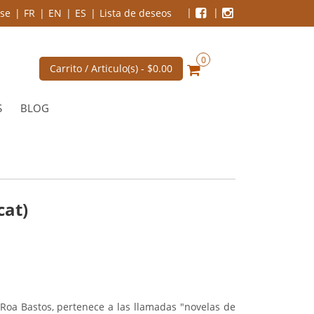
se
FR
EN
ES
Lista de deseos
0
Carrito / Articulo(s) -
$0.00
S
BLOG
cat)
Roa Bastos, pertenece a las llamadas "novelas de