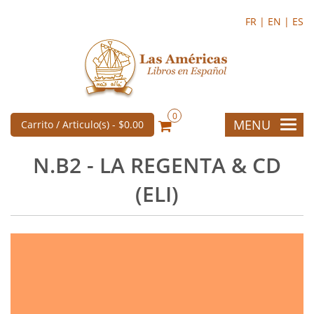
FR |
EN |
ES
0
MENU
Carrito / Articulo(s) -
$0.00
N.B2 - LA REGENTA & CD
(ELI)