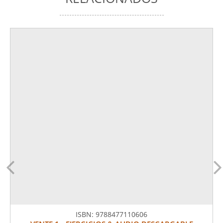
ISBN:
9788477110606