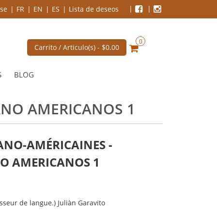
se
FR
EN
ES
Lista de deseos
0
Carrito / Articulo(s) -
$0.00
S
BLOG
ANO AMERICANOS 1
ANO-AMÉRICAINES -
O AMERICANOS 1
sseur de langue.) Juliàn Garavito