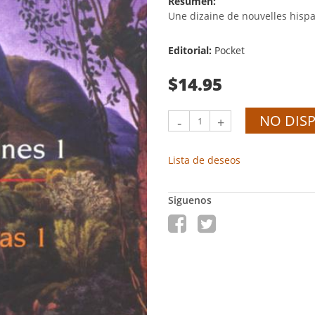
Resumen:
Une dizaine de nouvelles hisp
Editorial:
Pocket
$14.95
NO DIS
-
+
Lista de deseos
Siguenos