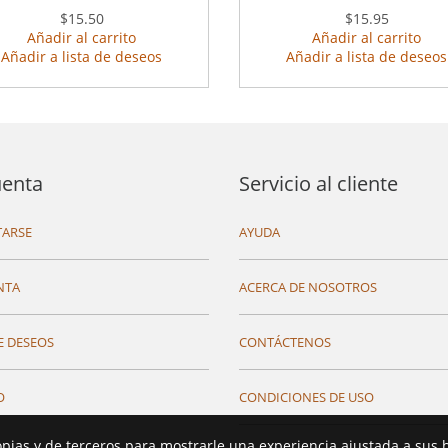
$15.50
$15.95
Añadir al carrito
Añadir al carrito
Añadir a lista de deseos
Añadir a lista de deseos
uenta
Servicio al cliente
ARSE
AYUDA
NTA
ACERCA DE NOSOTROS
E DESEOS
CONTÁCTENOS
O
CONDICIONES DE USO
opias y de terceros para mostrarle una experiencia ajustada a sus 