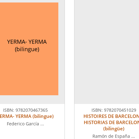
YERMA- YERMA
(bilingue)
ISBN:
9782070467365
ISBN:
9782070451029
ERMA- YERMA (bilingue)
HISTOIRES DE BARCELON
HISTORIAS DE BARCELO
Federico García ...
(bilingüe)
Ramón de España ...