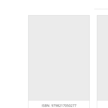
ISBN:
9798217050277