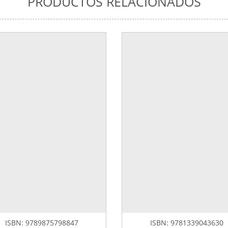
PRODUCTOS RELACIONADOS
ISBN:
9789875798847
ISBN:
9781339043630