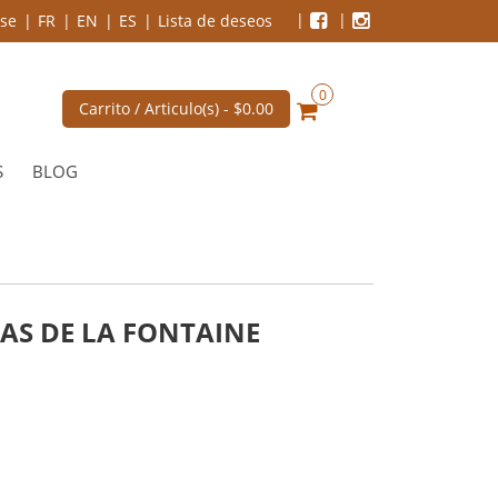
se
FR
EN
ES
Lista de deseos
0
Carrito / Articulo(s) -
$0.00
S
BLOG
LAS DE LA FONTAINE