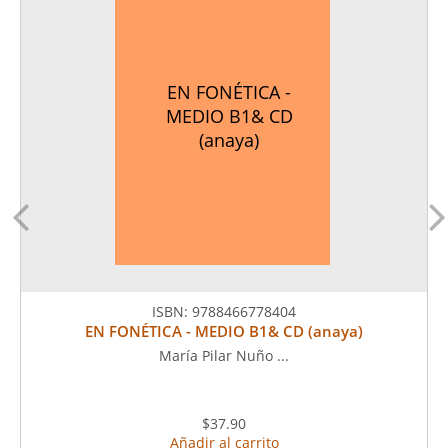
EN FONÉTICA -
MEDIO B1& CD
(anaya)
ISBN:
9788466778404
EN FONÉTICA - MEDIO B1& CD (anaya)
María Pilar Nuño ...
$37.90
Añadir al carrito