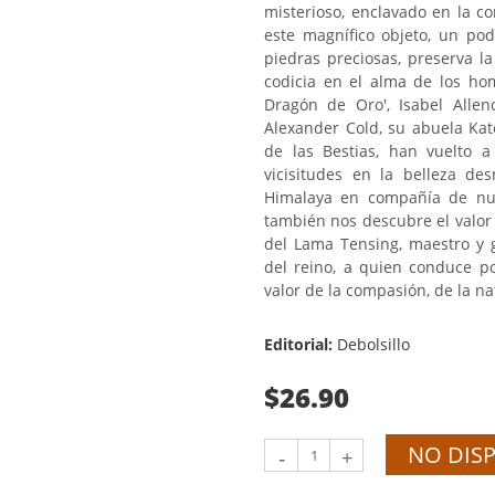
misterioso, enclavado en la co
este magnífico objeto, un po
piedras preciosas, preserva l
codicia en el alma de los ho
Dragón de Oro', Isabel Alle
Alexander Cold, su abuela Kat
de las Bestias, han vuelto a
vicisitudes en la belleza de
Himalaya en compañía de nu
también nos descubre el valor 
del Lama Tensing, maestro y g
del reino, a quien conduce p
valor de la compasión, de la nat
Editorial:
Debolsillo
$26.90
NO DIS
-
+