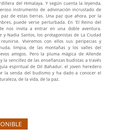
rdillera del Himalaya. Y según cuenta la leyenda,
deroso instrumento de adivinación incrustado de
a paz de estas tierras. Una paz que ahora, por la
mbres, puede verse perturbada. En 'El Reino del
nde nos invita a entrar en una doble aventura.
e y Nadia Santos, los protagonistas de La Ciudad
 reunirse. Viviremos con ellos sus peripecias y
snuda, limpia, de las montañas y los valles del
evos amigos. Pero la pluma mágica de Allende
y la sencillez de las enseñanzas budistas a través
uía espiritual de Dil Bahadur, el joven heredero
or la senda del budismo y ha dado a conocer el
uraleza, de la vida, de la paz.
PONIBLE