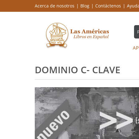
Acerca de nosotros
Blog
Contáctenos
Ayud
AP
DOMINIO C- CLAVE