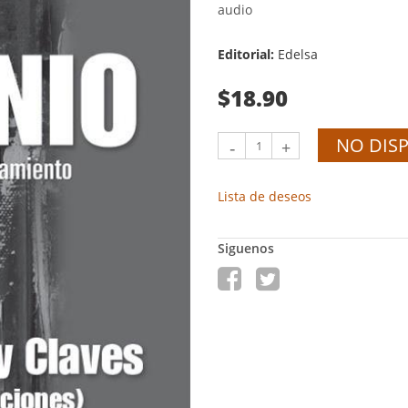
audio
Editorial:
Edelsa
$18.90
NO DIS
-
+
Lista de deseos
Siguenos