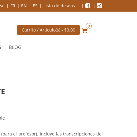
se
FR
EN
ES
Lista de deseos
0
Carrito / Articulo(s) -
$0.00
S
BLOG
VE
ble
para el profesor). Incluye las transcripciones del