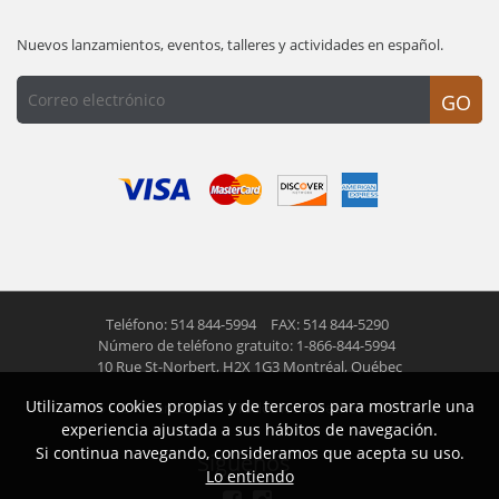
Nuevos lanzamientos, eventos, talleres y actividades en español.
GO
Teléfono: 514 844-5994
FAX: 514 844-5290
Número de teléfono gratuito: 1-866-844-5994
10 Rue St-Norbert,
H2X 1G3 Montréal, Québec
Utilizamos cookies propias y de terceros para mostrarle una
© 2026 Las Americas inc.
Todos los derechos reservados
experiencia ajustada a sus hábitos de navegación.
Si continua navegando, consideramos que acepta su uso.
Siguenos
Lo entiendo