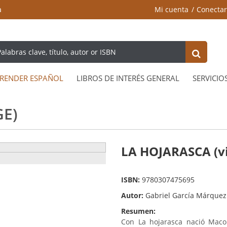
a
Mi cuenta
Conectar
RENDER ESPAÑOL
LIBROS DE INTERÉS GENERAL
SERVICIO
GE)
LA HOJARASCA (v
ISBN:
9780307475695
Autor:
Gabriel García Márquez
Resumen:
Con La hojarasca nació Macon