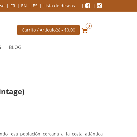
se
FR
EN
ES
Lista de deseos
0
Carrito / Articulo(s) -
$0.00
S
BLOG
intage)
do, esa población cercana a la costa atlántica