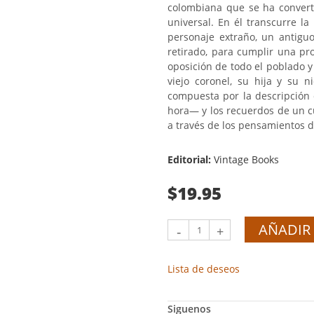
colombiana que se ha converti
universal. En él transcurre l
personaje extraño, un antigu
retirado, para cumplir una pr
oposición de todo el poblado y
viejo coronel, su hija y su n
compuesta por la descripción 
hora— y los recuerdos de un cu
a través de los pensamientos d
Editorial:
Vintage Books
$19.95
AÑADIR 
-
+
Lista de deseos
Siguenos