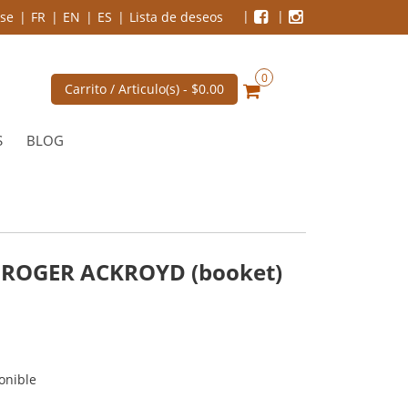
se
FR
EN
ES
Lista de deseos
0
Carrito / Articulo(s) -
$0.00
S
BLOG
 ROGER ACKROYD (booket)
onible