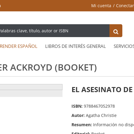
a
Mi cuenta
Conectar
RENDER ESPAÑOL
LIBROS DE INTERÉS GENERAL
SERVICIO
ER ACKROYD (BOOKET)
EL ASESINATO DE
ISBN:
9788467052978
Autor:
Agatha Christie
Resumen:
Información no disp
Editorial:
Booket