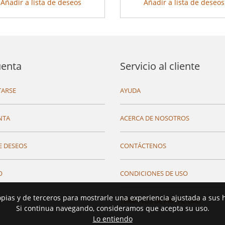
Añadir a lista de deseos
Añadir a lista de deseos
uenta
Servicio al cliente
ARSE
AYUDA
NTA
ACERCA DE NOSOTROS
E DESEOS
CONTÁCTENOS
O
CONDICIONES DE USO
opias y de terceros para mostrarle una experiencia ajustada a sus 
TÉRMINOS DE PRIVACIDAD
Si continua navegando, consideramos que acepta su uso.
Lo entiendo