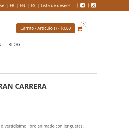
se
FR
EN
ES
Lista de deseos
0
Carrito / Articulo(s) -
$0.00
S
BLOG
GRAN CARRERA
 divertidísimo libro animado con lengüetas.