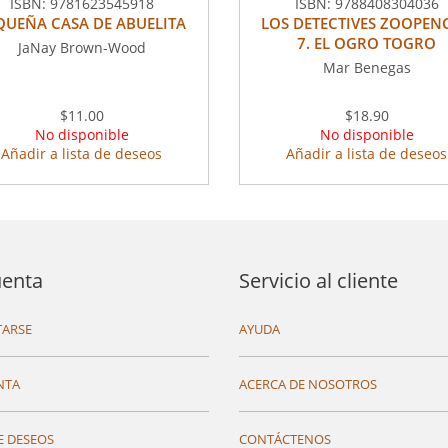
ISBN:
9781623545918
ISBN:
9788408304036
QUEÑA CASA DE ABUELITA
LOS DETECTIVES ZOOPEN
7. EL OGRO TOGRO
JaNay Brown-Wood
Mar Benegas
$11.00
$18.90
No disponible
No disponible
Añadir a lista de deseos
Añadir a lista de deseos
uenta
Servicio al cliente
ARSE
AYUDA
NTA
ACERCA DE NOSOTROS
E DESEOS
CONTÁCTENOS