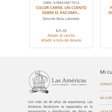
ISBN:
9788418817014
COLOR CARNE. UN CUENTO
Y
SOBRE EL RACISMO...
O
Desirée Bela-Lobedde
$25.95
Añadir al carrito
Añadir a lista de deseos
Mi c
CONECT
MI CUE
Con más de 40 años de experiencia, Las
Américas Bookstore se especializa en la
importación y distribución de libros en
LISTA D