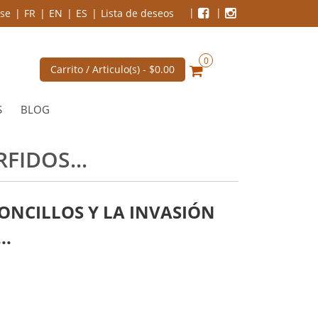
se
FR
EN
ES
Lista de deseos
0
Carrito / Articulo(s) -
$0.00
S
BLOG
FIDOS...
ONCILLOS Y LA INVASIÓN
..