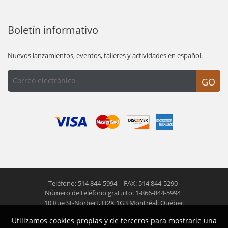
Boletín informativo
Nuevos lanzamientos, eventos, talleres y actividades en español.
GO
Teléfono: 514 844-5994
FAX: 514 844-5290
Número de teléfono gratuito: 1-866-844-5994
10 Rue St-Norbert,
H2X 1G3 Montréal, Québec
Utilizamos cookies propias y de terceros para mostrarle una
© 2026 Las Americas inc.
Todos los derechos reservados