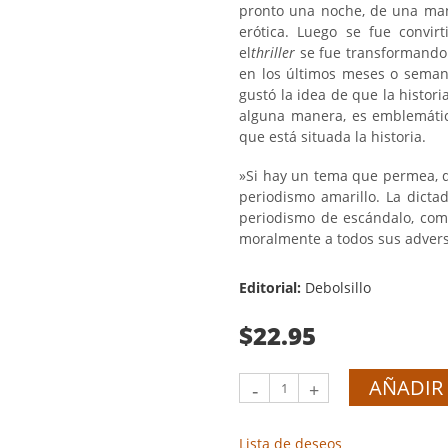
pronto una noche, de una ma
erótica. Luego se fue convirt
el
thriller
se fue transformando
en los últimos meses o seman
gustó la idea de que la histori
alguna manera, es emblemátic
que está situada la historia.
»Si hay un tema que permea, qu
periodismo amarillo. La dictad
periodismo de escándalo, como
moralmente a todos sus advers
Editorial:
Debolsillo
$22.95
AÑADIR 
-
+
Lista de deseos