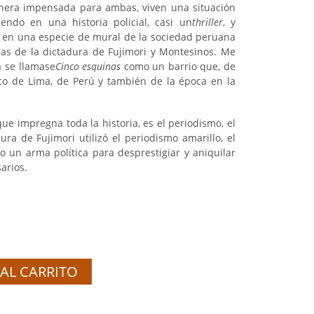
nera impensada para ambas, viven una situación
iendo en una historia policial, casi un
thriller
, y
 en una especie de mural de la sociedad peruana
as de la dictadura de Fujimori y Montesinos. Me
a se llamase
Cinco esquinas
como un barrio que, de
o de Lima, de Perú y también de la época en la
e impregna toda la historia, es el periodismo, el
ura de Fujimori utilizó el periodismo amarillo, el
 un arma política para desprestigiar y aniquilar
arios.
AL CARRITO