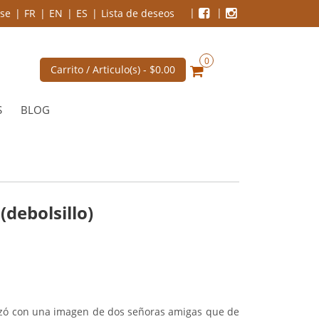
se
FR
EN
ES
Lista de deseos
0
Carrito / Articulo(s) -
$0.00
S
BLOG
debolsillo)
nzó con una imagen de dos señoras amigas que de