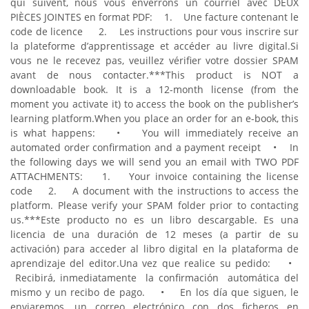
qui suivent, nous vous enverrons un courriel avec DEUX
PIÈCES JOINTES en format PDF:
1. Une facture contenant le
code de licence
2. Les instructions pour vous inscrire sur
la plateforme d’apprentissage et accéder au livre digital.
Si
vous ne le recevez pas, veuillez vérifier votre dossier SPAM
avant de nous contacter.
***
This product is NOT a
downloadable book. It is a 12-month license (from the
moment you activate it) to access the book on the publisher’s
learning platform.
When you place an order for an e-book, this
is what happens:
• You will immediately receive an
automated order confirmation and a payment receipt
• In
the following days we will send you an email with TWO PDF
ATTACHMENTS:
1. Your invoice containing the license
code
2. A document with the instructions to access the
platform.
Please verify your SPAM folder prior to contacting
us.
***
Este producto no es un libro descargable. Es una
licencia de una duración de 12 meses (a partir de su
activación) para acceder al libro digital en la plataforma de
aprendizaje del editor.
Una vez que realice su pedido:
•
Recibirá, inmediatamente la confirmación automática del
mismo y un recibo de pago.
• En los día que siguen, le
enviaremos, un correo electrónico con dos ficheros en