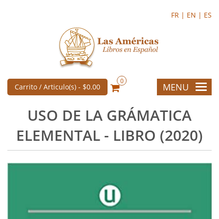
FR |
EN |
ES
0
MENU
Carrito / Articulo(s) -
$0.00
USO DE LA GRÁMATICA
ELEMENTAL - LIBRO (2020)