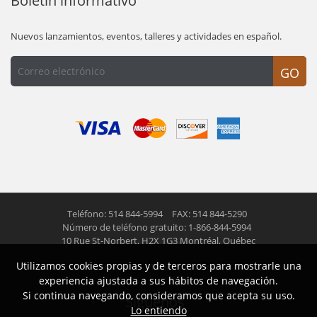
Boletín informativo
Nuevos lanzamientos, eventos, talleres y actividades en español.
GO
Teléfono: 514 844-5994
FAX: 514 844-5290
Número de teléfono gratuito: 1-866-844-5994
10 Rue St-Norbert,
H2X 1G3 Montréal, Québec
Utilizamos cookies propias y de terceros para mostrarle una
© 2026 Las Americas inc.
Todos los derechos reservados
experiencia ajustada a sus hábitos de navegación.
Si continua navegando, consideramos que acepta su uso.
Siguenos
Lo entiendo