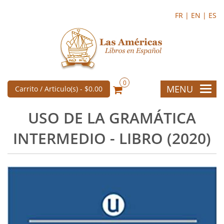
FR |
EN |
ES
0
MENU
Carrito / Articulo(s) -
$0.00
USO DE LA GRAMÁTICA
INTERMEDIO - LIBRO (2020)