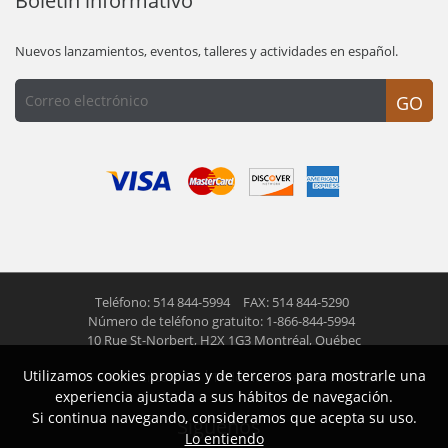
Boletín informativo
Nuevos lanzamientos, eventos, talleres y actividades en español.
GO
Teléfono: 514 844-5994
FAX: 514 844-5290
Número de teléfono gratuito: 1-866-844-5994
10 Rue St-Norbert,
H2X 1G3 Montréal, Québec
Utilizamos cookies propias y de terceros para mostrarle una
© 2026 Las Americas inc.
Todos los derechos reservados
experiencia ajustada a sus hábitos de navegación.
Si continua navegando, consideramos que acepta su uso.
Siguenos
Lo entiendo