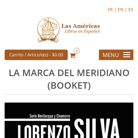
FR |
EN |
ES
0
MENU
Carrito / Articulo(s) -
$0.00
LA MARCA DEL MERIDIANO
(BOOKET)