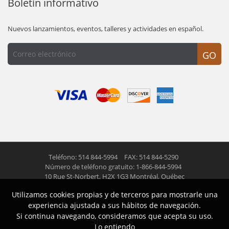
Boletín informativo
Nuevos lanzamientos, eventos, talleres y actividades en español.
GO
Teléfono: 514 844-5994
FAX: 514 844-5290
Número de teléfono gratuito: 1-866-844-5994
10 Rue St-Norbert,
H2X 1G3 Montréal, Québec
Utilizamos cookies propias y de terceros para mostrarle una
© 2026 Las Americas inc.
Todos los derechos reservados
experiencia ajustada a sus hábitos de navegación.
Si continua navegando, consideramos que acepta su uso.
Siguenos
Lo entiendo