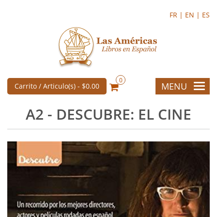
FR |
EN |
ES
0
MENU
Carrito / Articulo(s) -
$0.00
A2 - DESCUBRE: EL CINE