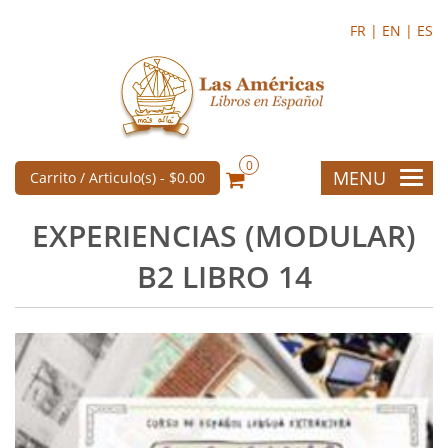
FR |
EN |
ES
0
MENU
Carrito / Articulo(s) -
$0.00
EXPERIENCIAS (MODULAR)
B2 LIBRO 14