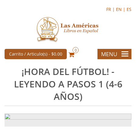
FR |
EN |
ES
0
MENU
Carrito / Articulo(s) -
$0.00
¡HORA DEL FÚTBOL! -
LEYENDO A PASOS 1 (4-6
AÑOS)