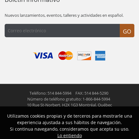
Nuevos lanzamientos, eventos, talleres y actividades en español.
GO
Teléfono: 514 844-5994
FAX: 514 844-5290
Número de teléfono gratuito: 1-866-844-5994
10 Rue St-Norbert,
H2X 1G3 Montréal, Québec
Utilizamos cookies propias y de terceros para mostrarle una
© 2026 Las Americas inc.
Todos los derechos reservados
experiencia ajustada a sus hábitos de navegación.
Si continua navegando, consideramos que acepta su uso.
Siguenos
Lo entiendo