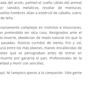
pada del arzón, palmeó el cuello cálido del animal
r: sonidos metálicos, resollar de monturas,
ellos hombres olían a estiércol de caballo, cuero,
 de leña.
inariamente complejos en instintos e intuiciones,
n pretendido ser otra cosa. Resignados ante el
 y la muerte, obedecían de modo natural sin que la
pasadas. Rostros curtidos de viento, frío y sol,
cluso entre los más jóvenes, manos encallecidas de
netes que se persignaban antes de entrar en
muerte por ganarse el pan. Profesionales de la
eldad y morir con sencillez.
yó. Ni tampoco ajenos a la compasión. Sólo gente