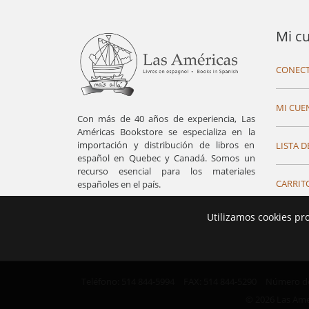
Mi c
CONECT
MI CUE
Con más de 40 años de experiencia, Las
Américas Bookstore se especializa en la
importación y distribución de libros en
LISTA D
español en Quebec y Canadá. Somos un
recurso esencial para los materiales
CARRIT
españoles en el país.
Utilizamos cookies pr
Teléfono: 514 844-5994
FAX: 514 844-5290
Número de 
© 2026 Las Ame