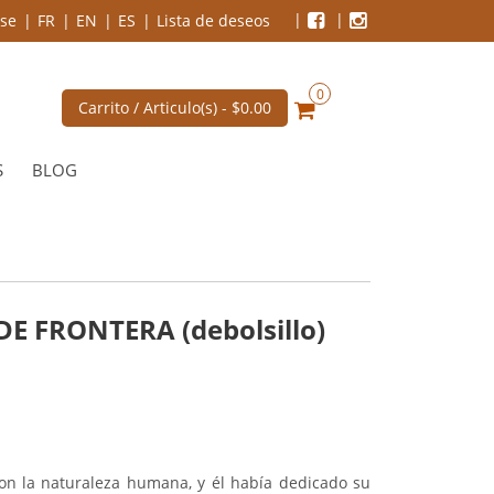
se
FR
EN
ES
Lista de deseos
0
Carrito / Articulo(s) -
$0.00
S
BLOG
DE FRONTERA (debolsillo)
con la naturaleza humana, y él había dedicado su