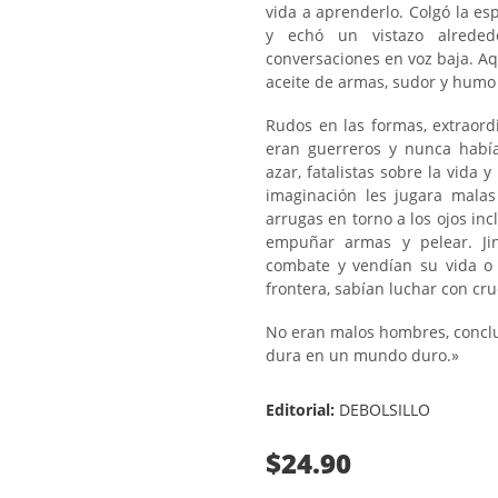
vida a aprenderlo. Colgó la es
y echó un vistazo alrededo
conversaciones en voz baja. Aqu
aceite de armas, sudor y humo
Rudos en las formas, extraord
eran guerreros y nunca había
azar, fatalistas sobre la vida
imaginación les jugara malas 
arrugas en torno a los ojos in
empuñar armas y pelear. Ji
combate y vendían su vida o 
frontera, sabían luchar con cru
No eran malos hombres, conclu
dura en un mundo duro.»
Editorial:
DEBOLSILLO
$24.90