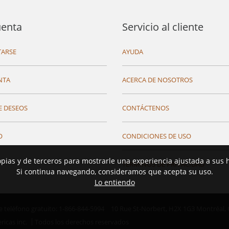
uenta
Servicio al cliente
ARSE
AYUDA
NTA
ACERCA DE NOSOTROS
E DESEOS
CONTÁCTENOS
O
CONDICIONES DE USO
opias y de terceros para mostrarle una experiencia ajustada a sus 
TÉRMINOS DE PRIVACIDAD
Si continua navegando, consideramos que acepta su uso.
Lo entiendo
teléfono gratuito: 1-866-844-5994
10 Rue St-Norbert,
H2X 1G3 Montréal,
ricas inc.
Todos los derechos reservados