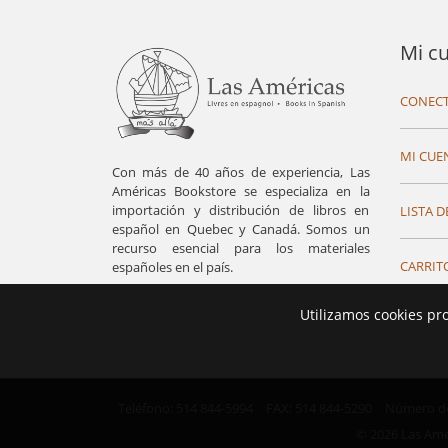
Mi c
CONECT
MI CUE
Con más de 40 años de experiencia, Las
Américas Bookstore se especializa en la
importación y distribución de libros en
LISTA D
español en Quebec y Canadá. Somos un
recurso esencial para los materiales
CARRIT
españoles en el país.
Utilizamos cookies pr
Teléfono: 514 844-5994
FAX: 514 844-5290
Número de 
© 2026 Las Ame