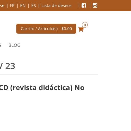
se
FR
EN
ES
Lista de deseos
0
Carrito / Articulo(s) -
$0.00
S
BLOG
V 23
 (revista didáctica) No