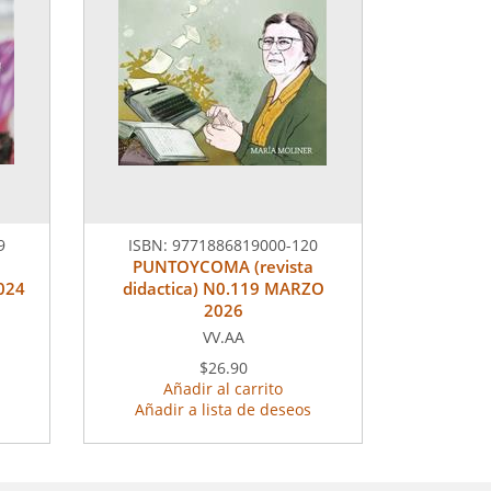
9
ISBN:
9771886819000-120
a
PUNTOYCOMA (revista
2024
didactica) N0.119 MARZO
2026
VV.AA
$26.90
Añadir al carrito
Añadir a lista de deseos