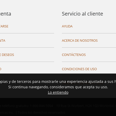
uenta
Servicio al cliente
ARSE
AYUDA
NTA
ACERCA DE NOSOTROS
E DESEOS
CONTÁCTENOS
O
CONDICIONES DE USO
opias y de terceros para mostrarle una experiencia ajustada a sus 
TÉRMINOS DE PRIVACIDAD
Si continua navegando, consideramos que acepta su uso.
Lo entiendo
teléfono gratuito: 1-866-844-5994
10 Rue St-Norbert,
H2X 1G3 Montréal,
ricas inc.
Todos los derechos reservados