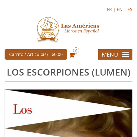
FR |
EN |
ES
0
MENU
Carrito / Articulo(s) -
$0.00
LOS ESCORPIONES (LUMEN)