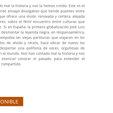
 mal la historia y nos la hemos creído. Este es el
nte ensayo divulgativo que tiende puentes entre
 que ofrece una visión renovada y certera, alejada
es, sobre el fértil encuentro entre culturas que
 Si en España, la primera globalización José Luis
 desmontar la leyenda negra, en Hispanoamérica,
empolva las viejas partituras que viajaron en los
glos de olvido y recelo, hace vibrar de nuevo los
espertar una polifonía de voces, orgullosas de
en el mundo. Nos han contado mal la historia y nos
 esencial conocer el pasado, para entender el
o compartido.
PONIBLE