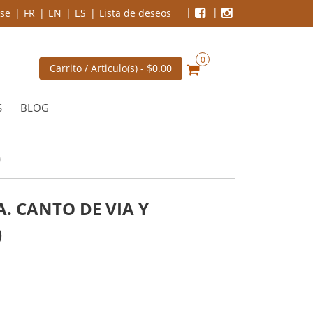
se
FR
EN
ES
Lista de deseos
0
Carrito / Articulo(s) -
$0.00
S
BLOG
)
. CANTO DE VIA Y
)