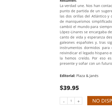
Resumen:
La verdad une. Nos han contado
punto de partida de un sugere
las dos orillas del Atlántico y
de maniqueísmos simplificador
cambió el mundo para siempre.
López-Linares se encargaba de
canto de vida y esperanza des
galeones españoles y, tras si
instrumentos dormidos para d
reivindicar el legado hispano 
la hemos creído. Por eso es
presente y soñar con un futur
Editorial:
Plaza & Janés
$39.95
NO DIS
-
+