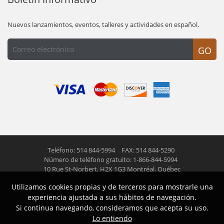
Nuevos lanzamientos, eventos, talleres y actividades en español.
GO
Teléfono: 514 844-5994
FAX: 514 844-5290
Número de teléfono gratuito: 1-866-844-5994
10 Rue St-Norbert,
H2X 1G3 Montréal, Québec
Utilizamos cookies propias y de terceros para mostrarle una
© 2026 Las Americas inc.
Todos los derechos reservados
experiencia ajustada a sus hábitos de navegación.
Si continua navegando, consideramos que acepta su uso.
Siguenos
Lo entiendo