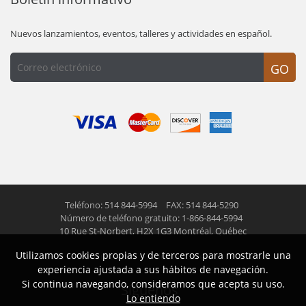
Nuevos lanzamientos, eventos, talleres y actividades en español.
GO
Teléfono: 514 844-5994
FAX: 514 844-5290
Número de teléfono gratuito: 1-866-844-5994
10 Rue St-Norbert,
H2X 1G3 Montréal, Québec
Utilizamos cookies propias y de terceros para mostrarle una
© 2026 Las Americas inc.
Todos los derechos reservados
experiencia ajustada a sus hábitos de navegación.
Si continua navegando, consideramos que acepta su uso.
Siguenos
Lo entiendo