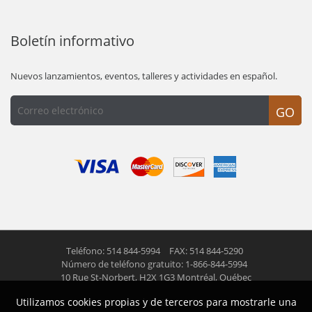
Boletín informativo
Nuevos lanzamientos, eventos, talleres y actividades en español.
GO
Teléfono: 514 844-5994
FAX: 514 844-5290
Número de teléfono gratuito: 1-866-844-5994
10 Rue St-Norbert,
H2X 1G3 Montréal, Québec
Utilizamos cookies propias y de terceros para mostrarle una
© 2026 Las Americas inc.
Todos los derechos reservados