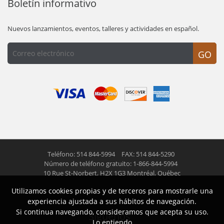
Boletín informativo
Nuevos lanzamientos, eventos, talleres y actividades en español.
GO
Teléfono: 514 844-5994
FAX: 514 844-5290
Número de teléfono gratuito: 1-866-844-5994
10 Rue St-Norbert,
H2X 1G3 Montréal, Québec
Utilizamos cookies propias y de terceros para mostrarle una
© 2026 Las Americas inc.
Todos los derechos reservados
experiencia ajustada a sus hábitos de navegación.
Si continua navegando, consideramos que acepta su uso.
Siguenos
Lo entiendo