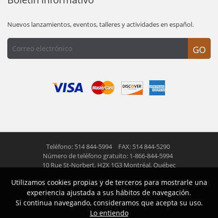
Nuevos lanzamientos, eventos, talleres y actividades en español.
GO
Teléfono: 514 844-5994
FAX: 514 844-5290
Número de teléfono gratuito: 1-866-844-5994
10 Rue St-Norbert,
H2X 1G3 Montréal, Québec
Utilizamos cookies propias y de terceros para mostrarle una
© 2026 Las Americas inc.
Todos los derechos reservados
experiencia ajustada a sus hábitos de navegación.
Si continua navegando, consideramos que acepta su uso.
Siguenos
Lo entiendo