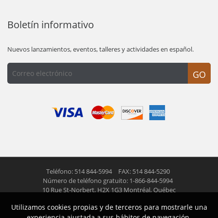
Boletín informativo
Nuevos lanzamientos, eventos, talleres y actividades en español.
GO
Teléfono: 514 844-5994
FAX: 514 844-5290
Número de teléfono gratuito: 1-866-844-5994
10 Rue St-Norbert,
H2X 1G3 Montréal, Québec
Utilizamos cookies propias y de terceros para mostrarle una
© 2026 Las Americas inc.
Todos los derechos reservados
experiencia ajustada a sus hábitos de navegación.