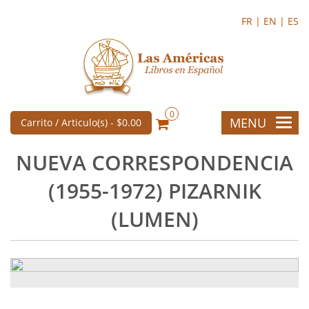
FR |
EN |
ES
0
MENU
Carrito / Articulo(s) -
$0.00
NUEVA CORRESPONDENCIA
(1955-1972) PIZARNIK
(LUMEN)