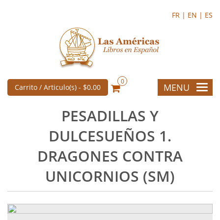
FR |
EN |
ES
0
MENU
Carrito / Articulo(s) -
$0.00
PESADILLAS Y
DULCESUEÑOS 1.
DRAGONES CONTRA
UNICORNIOS (SM)