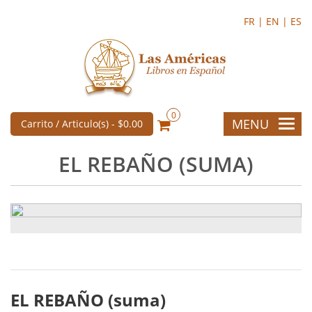
FR |
EN |
ES
0
MENU
Carrito / Articulo(s) -
$0.00
EL REBAÑO (SUMA)
EL REBAÑO (suma)