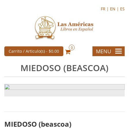
FR |
EN |
ES
0
MENU
Carrito / Articulo(s) -
$0.00
MIEDOSO (BEASCOA)
MIEDOSO (beascoa)