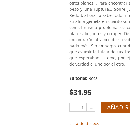
otros planes... Para encontrar 
beso y una ruptura... Sobre J
Reddit, ahora lo sabe todo in
su alma gemela en cuanto su 
con el mismo problema, se cu
plan: salir juntos y romper. D
encontrarán al amor de su vid
nada más. Sin embargo, cuando
que asumir la tutela de sus t
que esperaban... Como, por ej
de verdad el uno por el otro.
Editorial:
Roca
$31.95
AÑADIR 
-
+
Lista de deseos