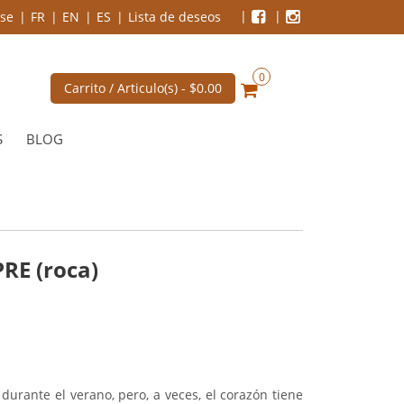
se
FR
EN
ES
Lista de deseos
0
Carrito / Articulo(s) -
$0.00
S
BLOG
RE (roca)
durante el verano, pero, a veces, el corazón tiene