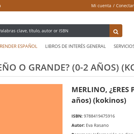
a
Mi cuenta
Conectar
RENDER ESPAÑOL
LIBROS DE INTERÉS GENERAL
SERVICIO
EÑO O GRANDE? (0-2 AÑOS) (K
MERLINO, ¿ERES 
años) (kokinos)
ISBN:
9788419475916
Autor:
Eva Rasano