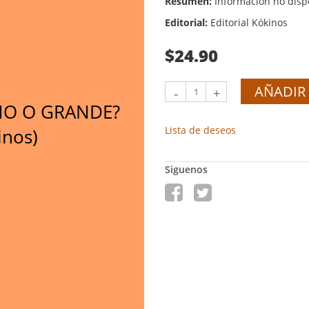
Resumen:
Información no disp
Editorial:
Editorial Kókinos
$24.90
AÑADIR 
-
+
ÑO O GRANDE?
Lista de deseos
inos)
Siguenos