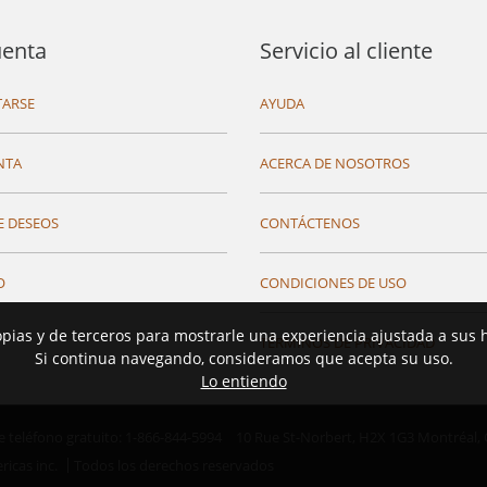
uenta
Servicio al cliente
ARSE
AYUDA
NTA
ACERCA DE NOSOTROS
E DESEOS
CONTÁCTENOS
O
CONDICIONES DE USO
opias y de terceros para mostrarle una experiencia ajustada a sus 
TÉRMINOS DE PRIVACIDAD
Si continua navegando, consideramos que acepta su uso.
Lo entiendo
teléfono gratuito: 1-866-844-5994
10 Rue St-Norbert,
H2X 1G3 Montréal,
ricas inc.
Todos los derechos reservados