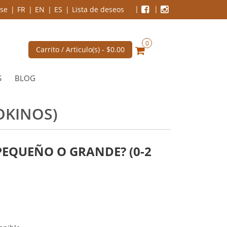
se
FR
EN
ES
Lista de deseos
0
Carrito / Articulo(s) -
$0.00
S
BLOG
OKINOS)
PEQUEÑO O GRANDE? (0-2