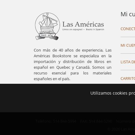
Mi c
CONECT
MI CUE
Con más de 40 años de experiencia, Las
Américas Bookstore se especializa en la
importación y distribución de libros en
LISTA D
español en Quebec y Canadá. Somos un
recurso esencial para los materiales
CARRIT
españoles en el país.
Utilizamos cookies pr
Teléfono: 514 844-5994
FAX: 514 844-5290
Número de 
© 2026 Las Ame