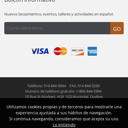
Nuevos lanzamientos, eventos, talleres y actividades en español.
GO
Teléfono: 514 844-5994
FAX: 514 844-5290
Número de teléfono gratuito: 1-866-844-5994
10 Rue St-Norbert,
H2X 1G3 Montréal, Québec
Utilizamos cookies propias y de terceros para mostrarle una
© 2026 Las Americas inc.
Todos los derechos reservados
experiencia ajustada a sus hábitos de navegación.
Si continua navegando, consideramos que acepta su uso.
Siguenos
Lo entiendo