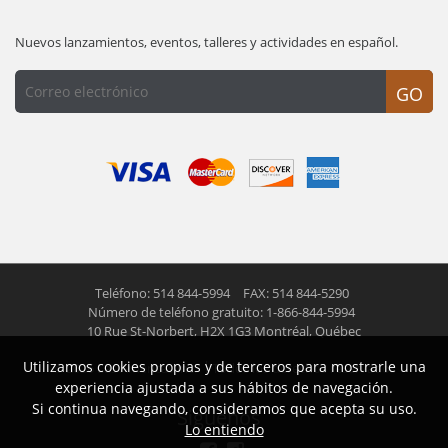
Nuevos lanzamientos, eventos, talleres y actividades en español.
GO
Teléfono: 514 844-5994
FAX: 514 844-5290
Número de teléfono gratuito: 1-866-844-5994
10 Rue St-Norbert,
H2X 1G3 Montréal, Québec
Utilizamos cookies propias y de terceros para mostrarle una
© 2026 Las Americas inc.
Todos los derechos reservados
experiencia ajustada a sus hábitos de navegación.
Si continua navegando, consideramos que acepta su uso.
Siguenos
Lo entiendo