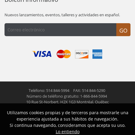
Nuevos lanzamientos, eventos, talleres y actividades en español.
GO
Teléfono: 514 844-5994
FAX: 514 844-5290
Número de teléfono gratuito: 1-866-844-5994
10 Rue St-Norbert,
H2X 1G3 Montréal, Québec
Utilizamos cookies propias y de terceros para mostrarle una
© 2026 Las Americas inc.
Todos los derechos reservados
experiencia ajustada a sus hábitos de navegación.
Si continua navegando, consideramos que acepta su uso.
Siguenos
Lo entiendo