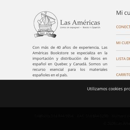
Mi c
CONECT
MI CUE
Con más de 40 años de experiencia, Las
Américas Bookstore se especializa en la
importación y distribución de libros en
LISTA D
español en Quebec y Canadá. Somos un
recurso esencial para los materiales
CARRIT
españoles en el país.
Utilizamos cookies pr
Teléfono: 514 844-5994
FAX: 514 844-5290
Número de 
© 2026 Las Ame