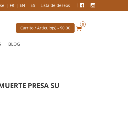
se
FR
EN
ES
Lista de deseos
0
Carrito / Articulo(s) -
$0.00
S
BLOG
MUERTE PRESA SU