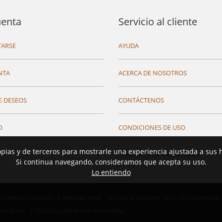
uenta
Servicio al cliente
ARSE
AYUDA
NTA
ACERCA DE NOSOTROS
E DESEOS
CONTÁCTENOS
O
CONDICIONES DE USO
opias y de terceros para mostrarle una experiencia ajustada a sus 
TÉRMINOS DE PRIVACIDAD
Si continua navegando, consideramos que acepta su uso.
Lo entiendo
teléfono gratuito: 1-866-844-5994
10 Rue St-Norbert,
H2X 1G3 Montréal,
ricas inc.
Todos los derechos reservados