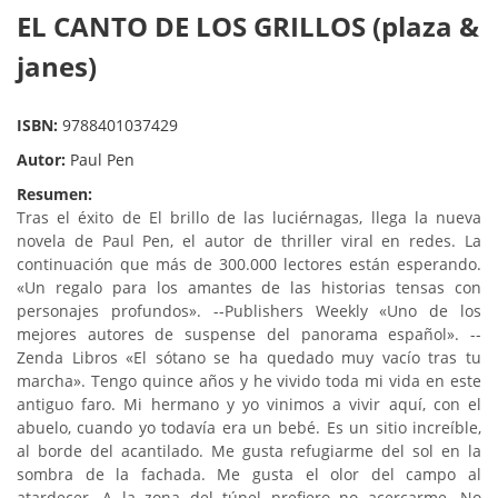
EL CANTO DE LOS GRILLOS (plaza &
janes)
ISBN:
9788401037429
Autor:
Paul Pen
Resumen:
Tras el éxito de El brillo de las luciérnagas, llega la nueva
novela de Paul Pen, el autor de thriller viral en redes. La
continuación que más de 300.000 lectores están esperando.
«Un regalo para los amantes de las historias tensas con
personajes profundos». --Publishers Weekly «Uno de los
mejores autores de suspense del panorama español». --
Zenda Libros «El sótano se ha quedado muy vacío tras tu
marcha». Tengo quince años y he vivido toda mi vida en este
antiguo faro. Mi hermano y yo vinimos a vivir aquí, con el
abuelo, cuando yo todavía era un bebé. Es un sitio increíble,
al borde del acantilado. Me gusta refugiarme del sol en la
sombra de la fachada. Me gusta el olor del campo al
atardecer. A la zona del túnel prefiero no acercarme. No