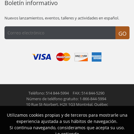
Boletín informativo
Nuevos lanzamientos, eventos, talleres y actividades en español.
GO
Teléfono: 514 844-5994
FAX: 514 844-5290
Número de teléfono gratuito: 1-866-844-5994
10 Rue St-Norbert,
H2X 1G3 Montréal, Québec
Utilizamos cookies propias y de terceros para mostrarle una
© 2026 Las Americas inc.
Todos los derechos reservados
experiencia ajustada a sus hábitos de navegación.
Si continua navegando, consideramos que acepta su uso.
Siguenos
Lo entiendo