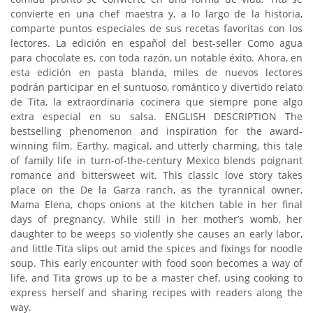
convierte en una chef maestra y, a lo largo de la historia,
comparte puntos especiales de sus recetas favoritas con los
lectores. La edición en español del best-seller Como agua
para chocolate es, con toda razón, un notable éxito. Ahora, en
esta edición en pasta blanda, miles de nuevos lectores
podrán participar en el suntuoso, romántico y divertido relato
de Tita, la extraordinaria cocinera que siempre pone algo
extra especial en su salsa. ENGLISH DESCRIPTION The
bestselling phenomenon and inspiration for the award-
winning film. Earthy, magical, and utterly charming, this tale
of family life in turn-of-the-century Mexico blends poignant
romance and bittersweet wit. This classic love story takes
place on the De la Garza ranch, as the tyrannical owner,
Mama Elena, chops onions at the kitchen table in her final
days of pregnancy. While still in her mother’s womb, her
daughter to be weeps so violently she causes an early labor,
and little Tita slips out amid the spices and fixings for noodle
soup. This early encounter with food soon becomes a way of
life, and Tita grows up to be a master chef, using cooking to
express herself and sharing recipes with readers along the
way.