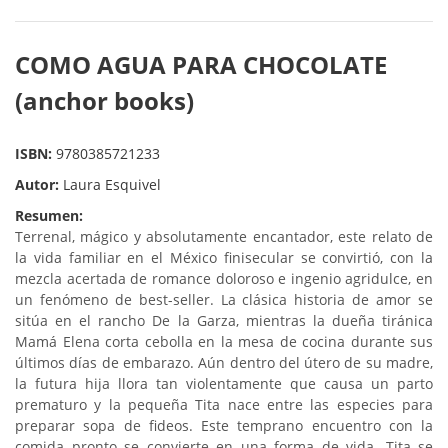
COMO AGUA PARA CHOCOLATE
(anchor books)
ISBN:
9780385721233
Autor:
Laura Esquivel
Resumen:
Terrenal, mágico y absolutamente encantador, este relato de
la vida familiar en el México finisecular se convirtió, con la
mezcla acertada de romance doloroso e ingenio agridulce, en
un fenómeno de best-seller. La clásica historia de amor se
sitúa en el rancho De la Garza, mientras la dueña tiránica
Mamá Elena corta cebolla en la mesa de cocina durante sus
últimos días de embarazo. Aún dentro del útero de su madre,
la futura hija llora tan violentamente que causa un parto
prematuro y la pequeña Tita nace entre las especies para
preparar sopa de fideos. Este temprano encuentro con la
comida pronto se convierte en una forma de vida. Tita se