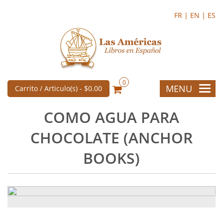
FR |
EN |
ES
0
MENU
Carrito / Articulo(s) -
$0.00
COMO AGUA PARA
CHOCOLATE (ANCHOR
BOOKS)