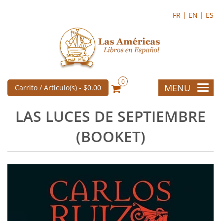
FR |
EN |
ES
0
MENU
Carrito / Articulo(s) -
$0.00
LAS LUCES DE SEPTIEMBRE
(BOOKET)